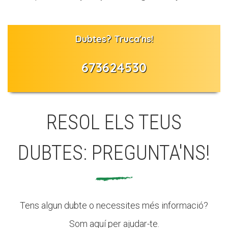
Butlletins
Diari de la Fundació
Dubtes? Truca'ns!
Fundesplai als mitjans
673624530
Xarxes socials
COL·LABORA
RESOL ELS TEUS
Fes voluntariat
Fes un donatiu
DUBTES: PREGUNTA'NS!
Treballa amb nosaltres
Tens algun dubte o necessites més informació?
Som aquí per ajudar-te.