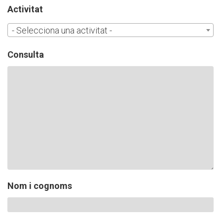
CASES DE COLÒNIES
Activitat
- Selecciona una activitat -
ACCIÓ SOCIAL I JOVES
Consulta
ESPLAIS
SUPORT TERCER SECTOR
Nom i cognoms