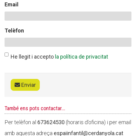
Email
CONEIX FUNDESPLAI
Telèfon
La Fundació
L'equip
He llegit i accepto
la política de privacitat
Missió i valors
Els comptes clars
Memòria d'activitats
Enviar
Proposta educativa
També ens pots contactar...
ACTUALITAT
Per telèfon al
673624530
(horaris d'oficina) i per email
Notícies
amb aquesta adreça
espaiinfantil@cerdanyola.cat