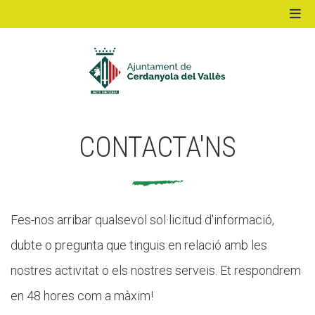
ACTIVITATS D'ESTIU
CONTACTA'NS
MÓN ESCOLAR
ALBERG CENTRE ESPLAI
Fes-nos arribar qualsevol sol·licitud d'informació,
dubte o pregunta que tinguis en relació amb les
FORMACIÓ
nostres activitat o els nostres serveis. Et respondrem
en 48 hores com a màxim!