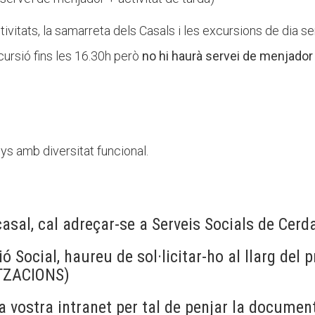
tivitats, la samarreta dels Casals i les excursions de dia se
cursió fins les 16.30h però
no hi haurà servei de menjador 
nys amb diversitat funcional.
 casal, cal adreçar-se a Serveis Socials de Cerd
ió Social, haureu de sol·licitar-ho al llarg del 
TZACIONS)
a vostra intranet per tal de penjar la documen