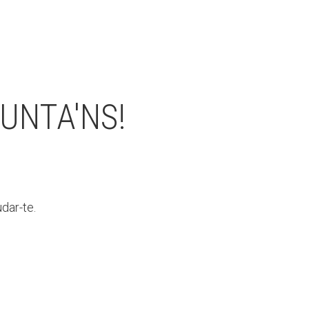
UNTA'NS!
dar-te.