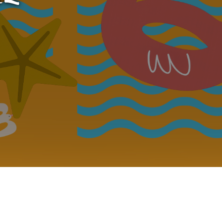
Fes un donatiu
Treballa amb nosaltres