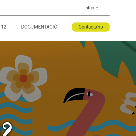
Intranet
+12
DOCUMENTACIÓ
Contacta'ns
 ESPLAI
FORMACIÓ
SUPORT TERCER SECTOR
12
LABORA
Fes voluntariat