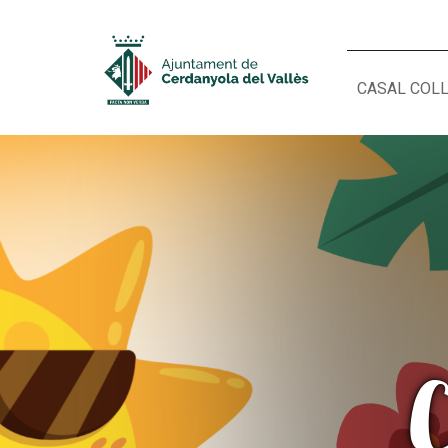
CASAL COL
ACTIVITATS D'ESTIU
CASES DE COLÒNIES
A
C
CONEIX FUNDESPLAI
La Fundació