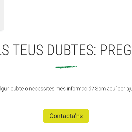
LS TEUS DUBTES: PREG
lgun dubte o necessites més informació? Som aquí per aju
Contacta'ns