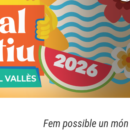
L'equip
Missió i val
Els comptes 
Memòria d'ac
Proposta ed
Fem possible un món