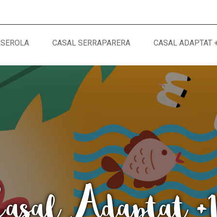
LSEROLA
CASAL SERRAPARERA
CASAL ADAPTAT 
MÓN ESCOLAR
ALBERG CENTRE
CCIÓ SOCIAL I JOVES
ESPLAIS
asal Adaptat +
ACTUALITAT
COL·
Notícies